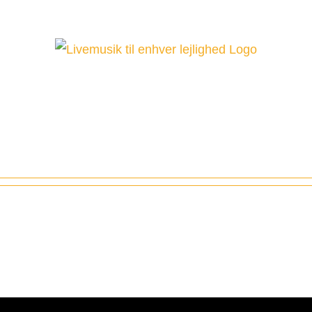
 detaljer.
ries.